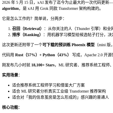
2026 年 5 月 15 日，xAI 发布了迄今为止最大的一次代码更新
algorithm
，是 xAI 用 Grok 同款 Transformer 架构构建的。
它是怎么工作的？简单说，分两步：
召回（Retrieval）
：从你关注的人（Thunder 引擎）和全
排序（Ranking）
：用机器学习模型给候选帖子打分，决定谁出
这次更新还附带了一个
可下载的预训练 Phoenix 模型
（mini
代码用
Rust（57%）+ Python（43%）
写成，Apache 2.
刚发布几小时就
18,100+ Stars
，ML 研究者、推荐系统工程师
实用场景
：
适合推荐系统工程师学习和借鉴大厂方案
适合 ML 研究者分析真实工业级 Transformer 推荐架构
适合对「我的信息茧房是怎么形成的」感兴趣的普通人
核心功能
：