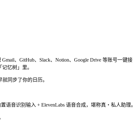
ail、GitHub、Slack、Notion、Google Drive 等账号一键接
的「记忆树」里。
早就同步了你的日历。
语音识别输入 + ElevenLabs 语音合成，堪称真・私人助理。
。