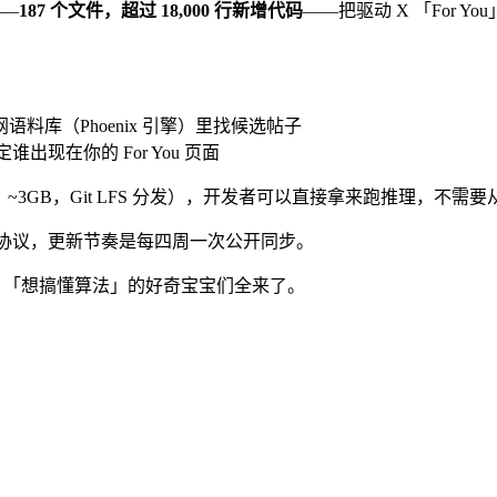
——
187 个文件，超过 18,000 行新增代码
——把驱动 X 「For
网语料库（Phoenix 引擎）里找候选帖子
现在你的 For You 页面
 版，~3GB，Git LFS 分发），开发者可以直接拿来跑推理，不需
0 开源协议，更新节奏是每四周一次公开同步。
、「想搞懂算法」的好奇宝宝们全来了。