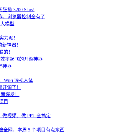
 3200 Stars!
 协作、浏览器控制全有了
跑大模型
是实力派！
y 的新神器！
炒股的！
开发者效率起飞的开源神器
都是神器
、WiFi 透视人体
终端都开源了！
t 全面爆发！
源项目
代码、做视频、做 PPT 全搞定
nt 刷遍全网，本周 5 个项目有点东西