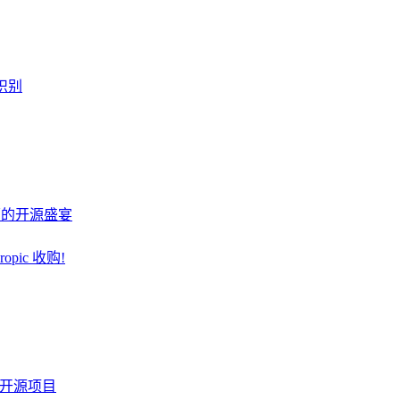
识别
桌面的开源盛宴
pic 收购!
火的开源项目