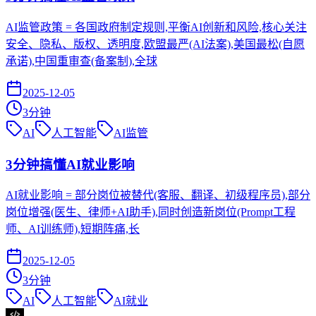
AI监管政策 = 各国政府制定规则,平衡AI创新和风险,核心关注
安全、隐私、版权、透明度,欧盟最严(AI法案),美国最松(自愿
承诺),中国重审查(备案制),全球
2025-12-05
3
分钟
AI
人工智能
AI监管
3分钟搞懂AI就业影响
AI就业影响 = 部分岗位被替代(客服、翻译、初级程序员),部分
岗位增强(医生、律师+AI助手),同时创造新岗位(Prompt工程
师、AI训练师),短期阵痛,长
2025-12-05
3
分钟
AI
人工智能
AI就业