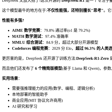
DeepSeek 又放大招了!这次开源的
DeepSeek-R1
是一个专注于
这个模型最牛的地方在于:
不仅性能强，还特别擅长"思考"
。它
性能有多强?
AIME 数学竞赛
：79.8% 通过率(o1 是 79.2%)
MATH 数学测试
：97.4% 准确率
MMLU 综合测试
：84.9 分，超过大部分开源模型
Codeforces 编程竞赛
：2029 分 Elo，
超过 96.3% 的人类
更厉害的是，DeepSeek 还开源了训练方法:
DeepSeek-R1-Zero
而且他们还发布了
6 个精简版模型
(基于 Llama 和 Qwen)，
实用场景
：
需要强推理能力的应用(数学、编程、逻辑分析)
本地部署的智能助手
商业应用(MIT 协议允许商用)
AI 研究和学习