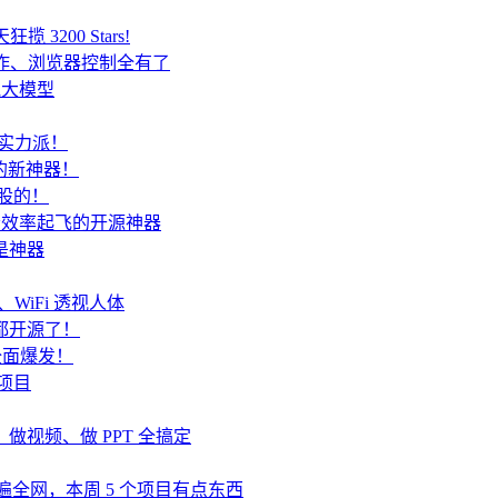
 3200 Stars!
 协作、浏览器控制全有了
跑大模型
是实力派！
y 的新神器！
炒股的！
开发者效率起飞的开源神器
都是神器
、WiFi 透视人体
终端都开源了！
t 全面爆发！
源项目
代码、做视频、做 PPT 全搞定
nt 刷遍全网，本周 5 个项目有点东西