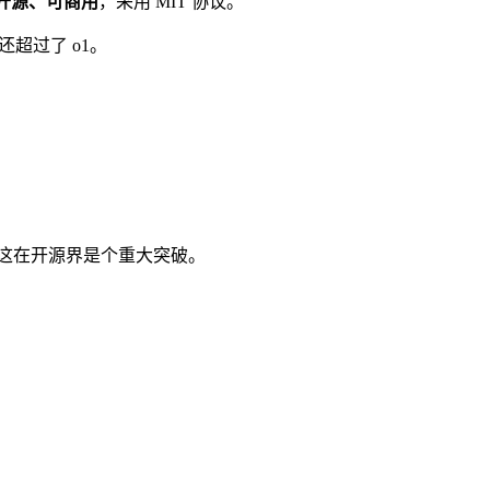
开源、可商用
，采用 MIT 协议。
超过了 o1。
)，这在开源界是个重大突破。