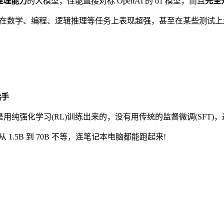
推理能力
的大模型，性能直接对标 OpenAI 的 o1 模型，而且
完全
在数学、编程、逻辑推理等任务上表现超强，甚至在某些测试上还
选手
是用纯强化学习(RL)训练出来的，没有用传统的监督微调(SFT
参数从 1.5B 到 70B 不等，连笔记本电脑都能跑起来!