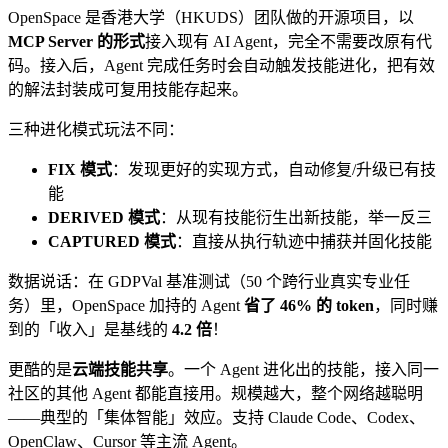
OpenSpace 是香港大学（HKUDS）团队做的开源项目，以
MCP Server 的形式
接入现有 AI Agent，完全不需要改原有代
码。接入后，Agent 完成任务时会自动触发技能进化，把有效
的解法封装成可复用技能存起来。
三种进化模式玩法不同：
FIX 模式
：发现更好的实现方式，自动修复/升级已有技
能
DERIVED 模式
：从现有技能衍生出新技能，举一反三
CAPTURED 模式
：直接从执行轨迹中捕获并固化技能
数据说话：在 GDPVal 基准测试（50 个跨行业真实专业任
务）里，OpenSpace 加持的 Agent
省了 46% 的 token
，同时赚
到的「收入」是基线的
4.2 倍
！
更酷的是
云端技能共享
。一个 Agent 进化出的技能，接入同一
社区的其他 Agent 都能直接用。规模越大，整个网络越聪明
——典型的「集体智能」效应。支持 Claude Code、Codex、
OpenClaw、Cursor 等主流 Agent。