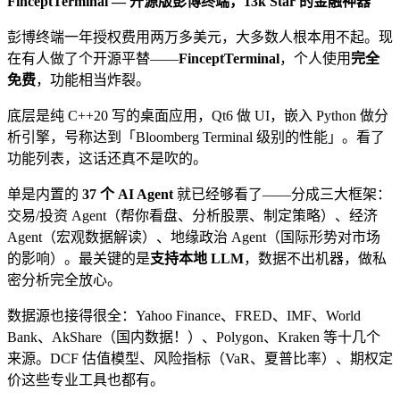
FinceptTerminal — 开源版彭博终端，13k Star 的金融神器
彭博终端一年授权费用两万多美元，大多数人根本用不起。现
在有人做了个开源平替——
FinceptTerminal
，个人使用
完全
免费
，功能相当炸裂。
底层是纯 C++20 写的桌面应用，Qt6 做 UI，嵌入 Python 做分
析引擎，号称达到「Bloomberg Terminal 级别的性能」。看了
功能列表，这话还真不是吹的。
单是内置的
37 个 AI Agent
就已经够看了——分成三大框架：
交易/投资 Agent（帮你看盘、分析股票、制定策略）、经济
Agent（宏观数据解读）、地缘政治 Agent（国际形势对市场
的影响）。最关键的是
支持本地 LLM
，数据不出机器，做私
密分析完全放心。
数据源也接得很全：Yahoo Finance、FRED、IMF、World
Bank、AkShare（国内数据！）、Polygon、Kraken 等十几个
来源。DCF 估值模型、风险指标（VaR、夏普比率）、期权定
价这些专业工具也都有。