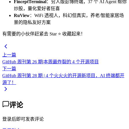
FinceptTerminal
：穷人版彭博终端，37 个 AI Agent 帮你
炒股，量化爱好者狂喜
RuView
：WiFi 透视人，科幻但真实，养老/智能家居场
景的隐私友好方案
有需要的小伙伴赶紧去 Star ⭐ 收藏起来！
上一篇
GitHub 周刊第 26 期|本周最炸裂的 4 个开源项目
下一篇
GitHub 周刊第 28 期 | 4 个火火火的开源新项目，AI 终端都开
源了！
评论
登录后即可发表评论