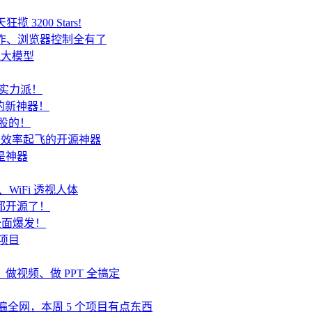
 3200 Stars!
 协作、浏览器控制全有了
跑大模型
是实力派！
y 的新神器！
炒股的！
开发者效率起飞的开源神器
都是神器
、WiFi 透视人体
终端都开源了！
t 全面爆发！
源项目
代码、做视频、做 PPT 全搞定
nt 刷遍全网，本周 5 个项目有点东西