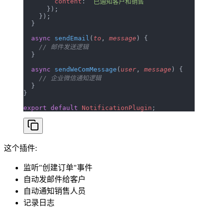
        content
: 
`已通知客户和销售`
      });
    });
  }
  async
 sendEmail
(
to
, 
message
) {
    // 邮件发送逻辑
  }
  async
 sendWeComMessage
(
user
, 
message
) {
    // 企业微信通知逻辑
  }
}
export
 default
 NotificationPlugin
;
这个插件:
监听"创建订单"事件
自动发邮件给客户
自动通知销售人员
记录日志