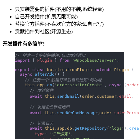
只安装需要的插件(不用的不装,系统轻量)
自己开发插件(扩展无限可能)
替换官方插件(不喜欢官方的实现,自己写)
贡献插件到社区(开源生态)
开发插件有多简单?
// 创建一个简单的插件:自动发送通知
import
 { 
Plugin
 } 
from
 '@nocobase/server'
;
export
 class
 NotificationPlugin
 extends
 Plugin
 {
  async
 afterAdd
() {
    // 注册一个"创建订单后自动通知"的功能
    this
.
app
.
on
(
'orders:afterCreate'
, 
async
 (
order
      // 发送邮件
      await
 this
.
sendEmail
(
order
.
customer
.
email
, 
      // 发送企业微信通知
      await
 this
.
sendWeComMessage
(
order
.
salesPerso
      // 记录日志
      await
 this
.
app
.
db
.
getRepository
(
'logs'
).
crea
        type
: 
'订单通知'
,