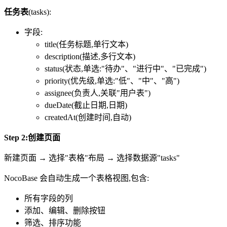
任务表
(tasks):
字段:
title(任务标题,单行文本)
description(描述,多行文本)
status(状态,单选:"待办"、"进行中"、"已完成")
priority(优先级,单选:"低"、"中"、"高")
assignee(负责人,关联"用户表")
dueDate(截止日期,日期)
createdAt(创建时间,自动)
Step 2:创建页面
新建页面 → 选择"表格"布局 → 选择数据源"tasks"
NocoBase 会自动生成一个表格视图,包含:
所有字段的列
添加、编辑、删除按钮
筛选、排序功能