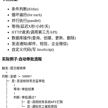
条件判断(if/else)
循环遍历(for each)
并行执行(parallel)
等待(延迟X秒/小时/天)
HTTP请求(调用第三方API)
数据库操作(查询、创建、更新、删除)
发送通知(邮件、短信、企业微信)
自定义代码(写 JavaScript)
实际例子:自动审批流程
触发:提交报销单

  ↓

判断:金额 > 5000?

  ├─ 是:发送给财务总监审批

  │   ↓

  │   等待:审批结果

  │   ↓

  │   判断:审批通过?

  │       ├─ 是:调用财务系统API打款

  │       └─ 否:通知员工被拒原因
