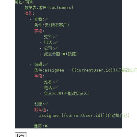
角色:销售
  - 
数据表:客户(customers)
    操作
:
      - 
查看:✅
        条件:无(所有客户)
        字段
:
          - 
姓名:✅
          - 
电话:✅
          - 
公司:✅
          - 
成交金额:❌(隐藏)
      - 
编辑:✅
        条件:assignee = {{currentUser.id}}(只能改自
        字段
:
          - 
姓名:✅
          - 
电话:✅
          - 
负责人:❌(不能改负责人)
      - 
创建:✅
        默认值
:
          assignee:{{currentUser.id}}(自动填自己)
      - 
删除:❌