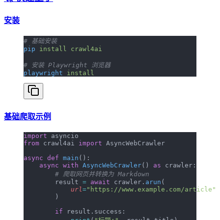
安装
# 基础安装
pip
 install
 crawl4ai
# 安装 Playwright 浏览器
playwright
 install
基础爬取示例
import
 asyncio
from
 crawl4ai 
import
 AsyncWebCrawler
async
 def
 main
():
    async
 with
 AsyncWebCrawler
() 
as
 crawler:
        # 爬取网页并转换为 Markdown
        result 
=
 await
 crawler.
arun
(
            url
=
"https://www.example.com/article"
        )
        if
 result.success: