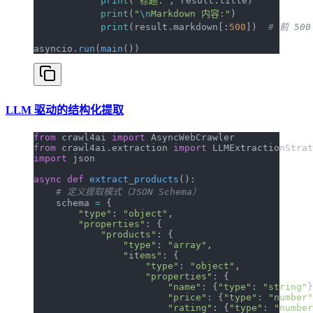
            print
(
"标题:"
, result.title)
            print
(
"
\n
Markdown 内容:"
)
            print
(result.markdown[:
500
])  
# 前 50
asyncio.
run
(
main
())
LLM 驱动的结构化提取
from
 crawl4ai 
import
 AsyncWebCrawler
from
 crawl4ai.extraction 
import
 LLMExtractionStrat
import
 json
async
 def
 extract_products
():
    # 定义提取模式（JSON Schema）
    schema 
=
 {
        "type"
: 
"object"
,
        "properties"
: {
            "products"
: {
                "type"
: 
"array"
,
                "items"
: {
                    "type"
: 
"object"
,
                    "properties"
: {
                        "name"
: {
"type"
: 
"string"
}
                        "price"
: {
"type"
: 
"number"
                        "rating"
: {
"type"
: 
"number