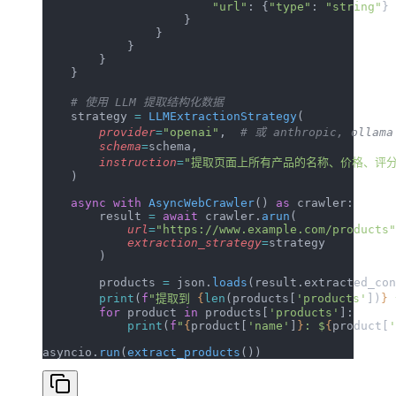
                        "url"
: {
"type"
: 
"string"
}
                    }
                }
            }
        }
    }
    # 使用 LLM 提取结构化数据
    strategy 
=
 LLMExtractionStrategy
(
        provider
=
"openai"
,  
# 或 anthropic, ollam
        schema
=
schema,
        instruction
=
"提取页面上所有产品的名称、价格、评分
    )
    async
 with
 AsyncWebCrawler
() 
as
 crawler:
        result 
=
 await
 crawler.
arun
(
            url
=
"https://www.example.com/products"
            extraction_strategy
=
strategy
        )
        products 
=
 json.
loads
(result.extracted_con
        print
(
f
"提取到 
{
len
(products[
'products'
])
}
        for
 product 
in
 products[
'products'
]:
            print
(
f
"
{
product[
'name'
]
}
: $
{
product[
'
asyncio.
run
(
extract_products
())