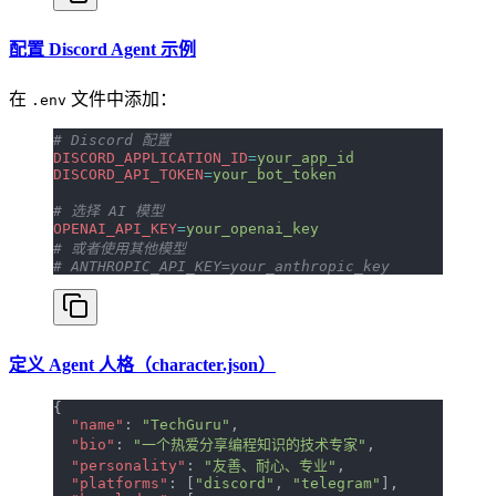
配置 Discord Agent 示例
在
文件中添加：
.env
# Discord 配置
DISCORD_APPLICATION_ID
=
your_app_id
DISCORD_API_TOKEN
=
your_bot_token
# 选择 AI 模型
OPENAI_API_KEY
=
your_openai_key
# 或者使用其他模型
# ANTHROPIC_API_KEY=your_anthropic_key
定义 Agent 人格（character.json）
{
  "name"
: 
"TechGuru"
,
  "bio"
: 
"一个热爱分享编程知识的技术专家"
,
  "personality"
: 
"友善、耐心、专业"
,
  "platforms"
: [
"discord"
, 
"telegram"
],