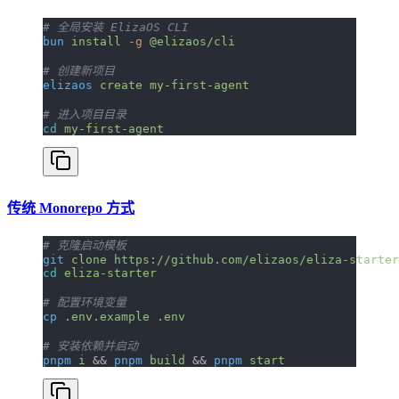
# 全局安装 ElizaOS CLI
bun
 install
 -g
 @elizaos/cli
# 创建新项目
elizaos
 create
 my-first-agent
# 进入项目目录
cd
 my-first-agent
传统 Monorepo 方式
# 克隆启动模板
git
 clone
 https://github.com/elizaos/eliza-starter
cd
 eliza-starter
# 配置环境变量
cp
 .env.example
 .env
# 安装依赖并启动
pnpm
 i
 && 
pnpm
 build
 && 
pnpm
 start