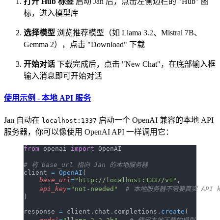
打开 Hub 标签
启动 Jan 后，点击左侧边栏的 "Hub" 图
标，进入模型库
选择模型
浏览推荐模型（如 Llama 3.2、Mistral 7B、
Gemma 2），点击 "Download" 下载
开始对话
下载完成后，点击 "New Chat"，在底部输入框
输入消息即可开始对话
使用示例 - 本地 API 服务
Jan 自动在
启动一个 OpenAI 兼容的本地 API
localhost:1337
服务器，你可以像使用 OpenAI API 一样调用它：
from
 openai 
import
 OpenAI
# 将 base_url 指向 Jan 的本地服务器
client 
=
 OpenAI
(
    base_url
=
"http://localhost:1337/v1"
,
    api_key
=
"not-needed"
  # 本地服务器不需要真实 API k
)
response 
=
 client.chat.completions.
create
(