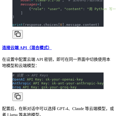
    model
=
"llama-3.2-3b"
,  
# 使用本地下载的模型
    messages
=
[
        {
"role"
: 
"user"
, 
"content"
: 
"用 Python 
    ]
)
print
(response.choices[
0
].message.content)
连接云端 API（混合模式）
在设置中配置云端 API 密钥，即可在同一界面中切换使用本
地模型和云端模型：
# 设置 -> API Keys
OpenAI
 API
 Key:
 sk-your-openai-key
Anthropic
 API
 Key:
 sk-ant-your-anthropic-key
Groq
 API
 Key:
 gsk-your-groq-key
配置后，在新对话中可以选择 GPT-4、Claude 等云端模型，或
者 Llama 等本地模型。