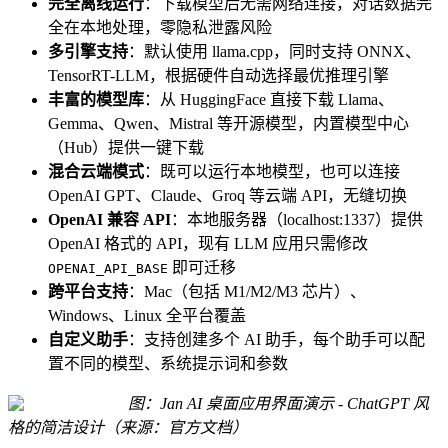
完全离线运行
：下载模型后无需网络连接，对话数据完
全在本地处理，零隐私泄露风险
多引擎支持
：默认使用 llama.cpp，同时支持 ONNX、
TensorRT-LLM，根据硬件自动选择最优推理引擎
丰富的模型库
：从 HuggingFace 直接下载 Llama、
Gemma、Qwen、Mistral 等开源模型，内置模型中心
（Hub）提供一键下载
混合云端模式
：既可以运行本地模型，也可以连接
OpenAI GPT、Claude、Groq 等云端 API，无缝切换
OpenAI 兼容 API
：本地服务器（localhost:1337）提供
OpenAI 格式的 API，现有 LLM 应用只需修改
即可迁移
OPENAI_API_BASE
跨平台支持
：Mac（包括 M1/M2/M3 芯片）、
Windows、Linux 全平台覆盖
自定义助手
：支持创建多个 AI 助手，每个助手可以配
置不同的模型、系统提示词和参数
图：Jan AI 桌面应用界面演示 - ChatGPT 风
格的简洁设计（来源：官方文档）