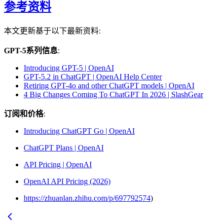
参考资料
本文更新基于以下最新资料:
GPT-5系列信息
:
Introducing GPT-5 | OpenAI
GPT-5.2 in ChatGPT | OpenAI Help Center
Retiring GPT-4o and other ChatGPT models | OpenAI
4 Big Changes Coming To ChatGPT In 2026 | SlashGear
订阅和价格
:
Introducing ChatGPT Go | OpenAI
ChatGPT Plans | OpenAI
API Pricing | OpenAI
OpenAI API Pricing (2026)
https://zhuanlan.zhihu.com/p/697792574
)