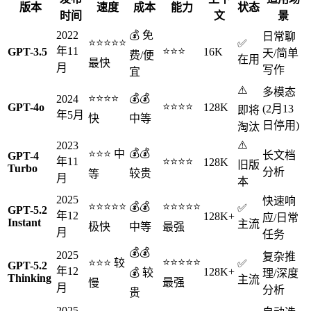
版本
速度
成本
能力
状态
时间
文
景
2022
💰 免
日常聊
⭐⭐⭐⭐⭐
✅
年11
⭐⭐⭐
GPT-3.5
16K
天/简单
费/便
在用
最快
月
写作
宜
⚠️
多模态
⭐⭐⭐⭐
💰💰
2024
⭐⭐⭐⭐
GPT-4o
128K
(2月13
即将
年5月
快
中等
日停用)
淘汰
⚠️
2023
💰💰
⭐⭐⭐ 中
长文档
GPT-4
年11
⭐⭐⭐⭐
128K
旧版
Turbo
分析
较贵
等
月
本
2025
快速响
⭐⭐⭐⭐⭐
💰💰
⭐⭐⭐⭐⭐
✅
GPT-5.2
年12
128K+
应/日常
Instant
主流
极快
中等
最强
月
任务
💰💰
2025
复杂推
⭐⭐⭐⭐⭐
⭐⭐⭐ 较
✅
GPT-5.2
年12
128K+
💰 较
理/深度
Thinking
主流
最强
慢
月
分析
贵
2025