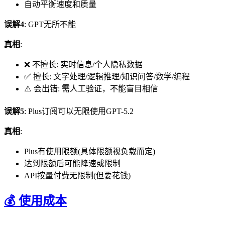
自动平衡速度和质量
误解4
: GPT无所不能
真相
:
❌ 不擅长: 实时信息/个人隐私数据
✅ 擅长: 文字处理/逻辑推理/知识问答/数学/编程
⚠️ 会出错: 需人工验证，不能盲目相信
误解5
: Plus订阅可以无限使用GPT-5.2
真相
:
Plus有使用限额(具体限额视负载而定)
达到限额后可能降速或限制
API按量付费无限制(但要花钱)
💰 使用成本