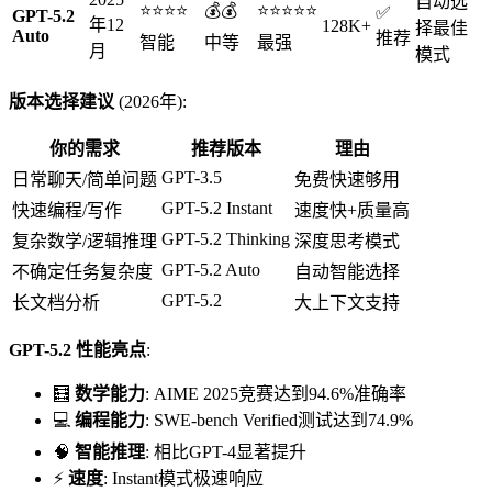
自动选
⭐⭐⭐⭐
💰💰
⭐⭐⭐⭐⭐
✅
GPT-5.2
年12
128K+
择最佳
Auto
推荐
智能
中等
最强
月
模式
版本选择建议
(2026年):
你的需求
推荐版本
理由
GPT-3.5
日常聊天/简单问题
免费快速够用
GPT-5.2 Instant
快速编程/写作
速度快+质量高
GPT-5.2 Thinking
复杂数学/逻辑推理
深度思考模式
GPT-5.2 Auto
不确定任务复杂度
自动智能选择
GPT-5.2
长文档分析
大上下文支持
GPT-5.2 性能亮点
:
🧮
数学能力
: AIME 2025竞赛达到94.6%准确率
💻
编程能力
: SWE-bench Verified测试达到74.9%
🧠
智能推理
: 相比GPT-4显著提升
⚡
速度
: Instant模式极速响应