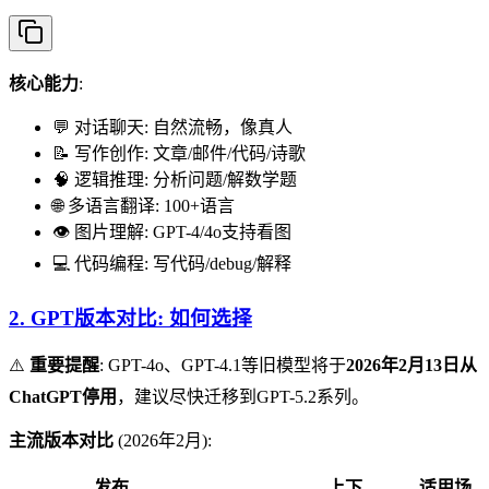
核心能力
:
💬 对话聊天: 自然流畅，像真人
📝 写作创作: 文章/邮件/代码/诗歌
🧠 逻辑推理: 分析问题/解数学题
🌐 多语言翻译: 100+语言
👁️ 图片理解: GPT-4/4o支持看图
💻 代码编程: 写代码/debug/解释
2. GPT版本对比: 如何选择
⚠️
重要提醒
: GPT-4o、GPT-4.1等旧模型将于
2026年2月13日从
ChatGPT停用
，建议尽快迁移到GPT-5.2系列。
主流版本对比
(2026年2月):
发布
上下
适用场