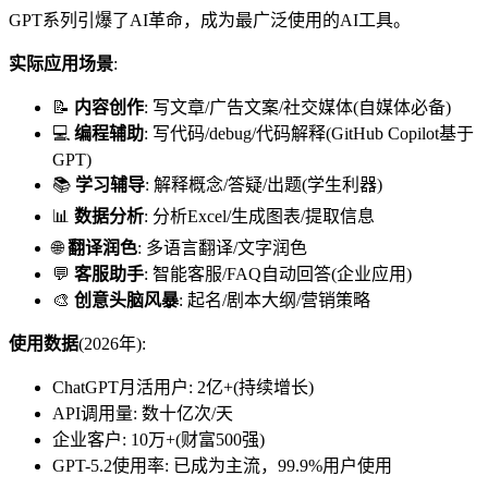
GPT系列引爆了AI革命，成为最广泛使用的AI工具。
实际应用场景
:
📝
内容创作
: 写文章/广告文案/社交媒体(自媒体必备)
💻
编程辅助
: 写代码/debug/代码解释(GitHub Copilot基于
GPT)
📚
学习辅导
: 解释概念/答疑/出题(学生利器)
📊
数据分析
: 分析Excel/生成图表/提取信息
🌐
翻译润色
: 多语言翻译/文字润色
💬
客服助手
: 智能客服/FAQ自动回答(企业应用)
🎨
创意头脑风暴
: 起名/剧本大纲/营销策略
使用数据
(2026年):
ChatGPT月活用户: 2亿+(持续增长)
API调用量: 数十亿次/天
企业客户: 10万+(财富500强)
GPT-5.2使用率: 已成为主流，99.9%用户使用