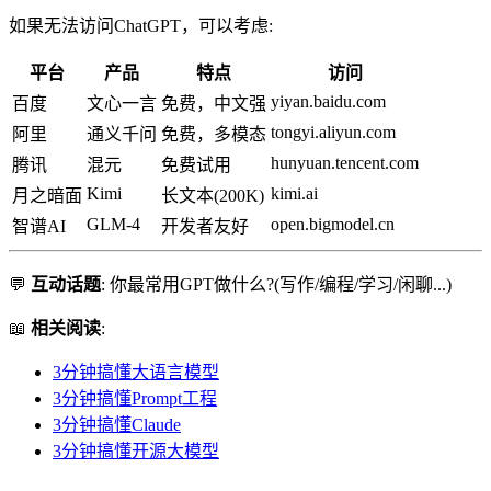
如果无法访问ChatGPT，可以考虑:
平台
产品
特点
访问
yiyan.baidu.com
百度
文心一言
免费，中文强
tongyi.aliyun.com
阿里
通义千问
免费，多模态
hunyuan.tencent.com
腾讯
混元
免费试用
Kimi
kimi.ai
月之暗面
长文本(200K)
GLM-4
open.bigmodel.cn
智谱AI
开发者友好
💬
互动话题
: 你最常用GPT做什么?(写作/编程/学习/闲聊...)
📖
相关阅读
:
3分钟搞懂大语言模型
3分钟搞懂Prompt工程
3分钟搞懂Claude
3分钟搞懂开源大模型