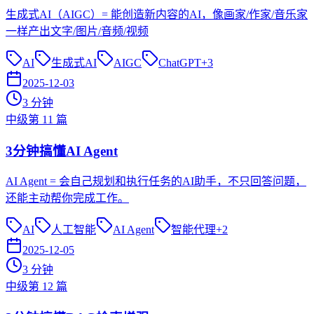
生成式AI（AIGC）= 能创造新内容的AI，像画家/作家/音乐家
一样产出文字/图片/音频/视频
AI
生成式AI
AIGC
ChatGPT
+
3
2025-12-03
3
分钟
中级
第
11
篇
3分钟搞懂AI Agent
AI Agent = 会自己规划和执行任务的AI助手，不只回答问题，
还能主动帮你完成工作。
AI
人工智能
AI Agent
智能代理
+
2
2025-12-05
3
分钟
中级
第
12
篇