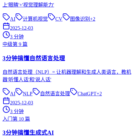
上'眼睛'+'视觉理解能力'
AI
计算机视觉
CV
图像识别
+
2
2025-12-03
3
分钟
中级
第
9
篇
3分钟搞懂自然语言处理
自然语言处理（NLP）= 让机器理解和生成人类语言，教机
器'听懂人话'和'说人话'
AI
NLP
自然语言处理
ChatGPT
+
2
2025-12-03
3
分钟
入门
第
10
篇
3分钟搞懂生成式AI