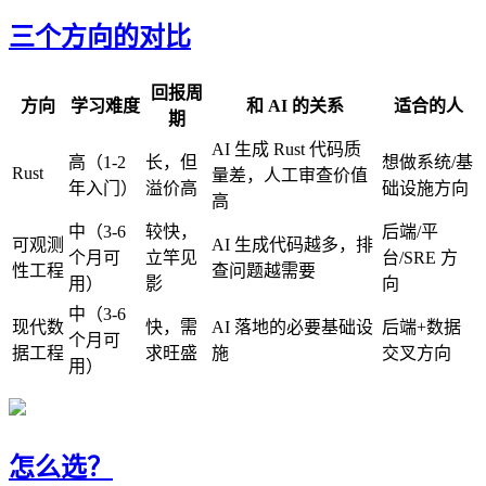
三个方向的对比
回报周
方向
学习难度
和 AI 的关系
适合的人
期
AI 生成 Rust 代码质
高（1-2
长，但
想做系统/基
Rust
量差，人工审查价值
年入门）
溢价高
础设施方向
高
中（3-6
较快，
后端/平
可观测
AI 生成代码越多，排
个月可
立竿见
台/SRE 方
性工程
查问题越需要
用）
影
向
中（3-6
现代数
快，需
AI 落地的必要基础设
后端+数据
个月可
据工程
求旺盛
施
交叉方向
用）
怎么选？