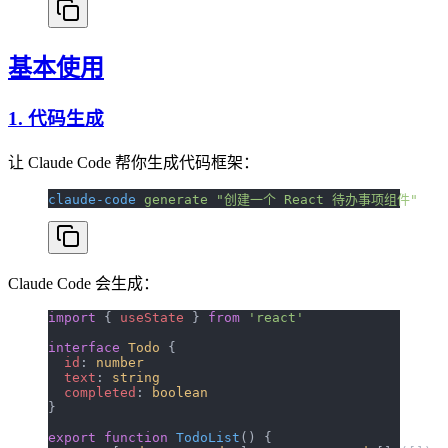
基本使用
1. 代码生成
让 Claude Code 帮你生成代码框架：
claude-code
 generate
 "创建一个 React 待办事项组件"
Claude Code 会生成：
import
 { 
useState
 } 
from
 'react'
interface
 Todo
 {
  id
: 
number
  text
: 
string
  completed
: 
boolean
}
export
 function
 TodoList
() {