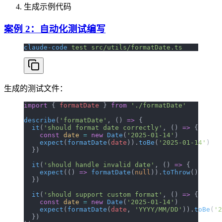
生成示例代码
案例 2：自动化测试编写
claude-code
 test
 src/utils/formatDate.ts
生成的测试文件：
import
 { 
formatDate
 } 
from
 './formatDate'
describe
(
'formatDate'
, () 
=>
 {
  it
(
'should format date correctly'
, () 
=>
 {
    const
 date
 =
 new
 Date
(
'2025-01-14'
)
    expect
(
formatDate
(
date
)).
toBe
(
'2025-01-14'
)
  })
  it
(
'should handle invalid date'
, () 
=>
 {
    expect
(() 
=>
 formatDate
(
null
)).
toThrow
()
  })
  it
(
'should support custom format'
, () 
=>
 {
    const
 date
 =
 new
 Date
(
'2025-01-14'
)
    expect
(
formatDate
(
date
, 
'YYYY/MM/DD'
)).
toBe
(
'2
  })