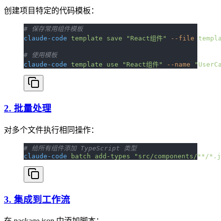
创建项目特定的代码模板：
# 保存常用组件模板
claude-code
 template
 save
 "React组件"
 --file
 templ
# 使用模板
claude-code
 template
 use
 "React组件"
 --name
 "UserC
2. 批量处理
对多个文件执行相同操作：
# 给所有组件添加 TypeScript 类型
claude-code
 batch
 add-types
 "src/components/**/*.j
3. 集成到工作流
在 package.json 中添加脚本：