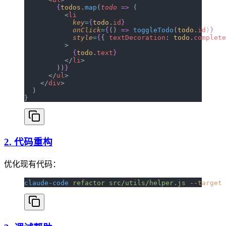
        {
todos
.
map
(
todo
 =>
 (
          <
li
            key
=
{
todo
.
id
}
            onClick
=
{
() 
=>
 toggleTodo
(
todo
.
id
)
}
            style
=
{
{ 
textDecoration
: 
todo
.
complete
          >
            {
todo
.
text
}
          </
li
>
        ))
}
      </
ul
>
    </
div
>
  )
}
2. 代码重构
优化现有代码：
claude-code
 refactor
 src/utils/helper.js
 --target