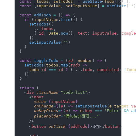
  const
 [
todos
, 
setTodos
] 
=
 useState
<
Todo
[]>([])
  const
 [
inputValue
, 
setInputValue
] 
=
 useState
(
''
)
  const
 addTodo
 =
 () 
=>
 {
    if
 (
inputValue
.
trim
()) {
      setTodos
([
        ...
todos
,
        { 
id
: 
Date
.
now
(), 
text
: 
inputValue
, 
comple
      ])
      setInputValue
(
''
)
    }
  }
  const
 toggleTodo
 =
 (
id
: 
number
) 
=>
 {
    setTodos
(
todos
.
map
(
todo
 =>
      todo
.
id
 ===
 id
 ?
 { ...
todo
, 
completed
: 
!
todo
    ))
  }
  return
 (
    <
div
 className
=
"todo-list"
>
      <
input
        value
=
{
inputValue
}
        onChange
=
{
(
e
) 
=>
 setInputValue
(
e
.
target
.
va
        onKeyPress
=
{
(
e
) 
=>
 e
.
key
 ===
 'Enter'
 &&
 ad
        placeholder
=
"添加待办事项..."
      />
      <
button
 onClick
=
{
addTodo
}
>添加</
button
>
      <
ul
>