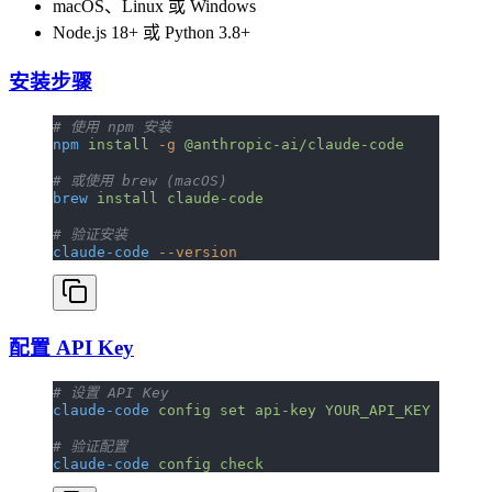
macOS、Linux 或 Windows
Node.js 18+ 或 Python 3.8+
安装步骤
# 使用 npm 安装
npm
 install
 -g
 @anthropic-ai/claude-code
# 或使用 brew (macOS)
brew
 install
 claude-code
# 验证安装
claude-code
 --version
配置 API Key
# 设置 API Key
claude-code
 config
 set
 api-key
 YOUR_API_KEY
# 验证配置
claude-code
 config
 check